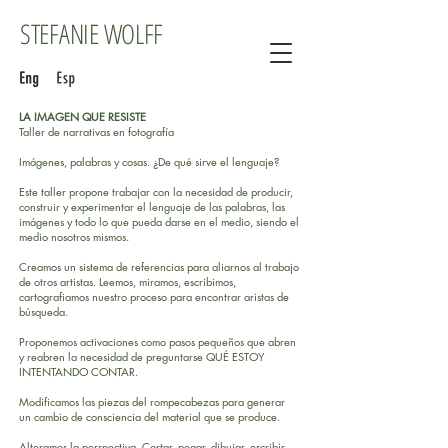
STEFANIE WOLFF
LA IMAGEN QUE RESISTE
Taller de narrativas en fotografía
Imágenes, palabras y cosas. ¿De qué sirve el lenguaje?
Este taller propone trabajar con la necesidad de producir,
construir y experimentar el lenguaje de las palabras, las
imágenes y todo lo que pueda darse en el medio, siendo el
medio nosotros mismos.
Creamos un sistema de referencias para aliarnos al trabajo
de otros artistas. Leemos, miramos, escribimos,
cartografiamos nuestro proceso para encontrar aristas de
búsqueda.
Proponemos activaciones como pasos pequeños que abren
y reabren la necesidad de preguntarse QUÉ ESTOY
INTENTANDO CONTAR.
Modificamos las piezas del rompecabezas para generar
un cambio de consciencia del material que se produce.
Alteramos la perspectiva. Cortar, pegar, dibujar, escribir,