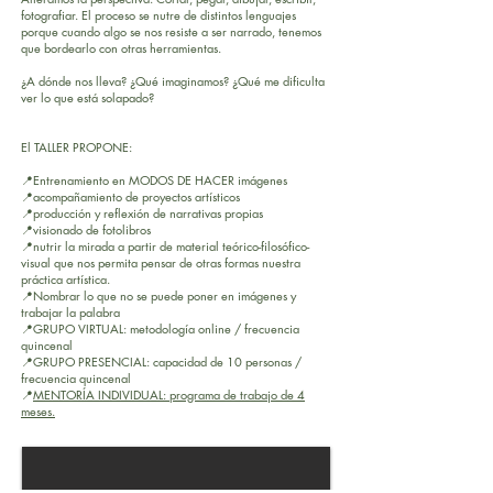
fotografiar. El proceso se nutre de distintos lenguajes
porque cuando algo se nos resiste a ser narrado, tenemos
que bordearlo con otras herramientas.
¿A dónde nos lleva? ¿Qué imaginamos? ¿Qué me dificulta
ver lo que está solapado?
El TALLER PROPONE:
📍Entrenamiento en MODOS DE HACER imágenes
📍acompañamiento de proyectos artísticos
📍producción y reflexión de narrativas propias
📍visionado de fotolibros
📍nutrir la mirada a partir de material teórico-filosófico-
visual que nos permita pensar de otras formas nuestra
práctica artística.
📍Nombrar lo que no se puede poner en imágenes y
trabajar la palabra
📍GRUPO VIRTUAL: metodología online / frecuencia
quincenal
📍GRUPO PRESENCIAL: capacidad de 10 personas /
frecuencia quincenal
📍
MENTORÍA INDIVIDUAL: programa de trabajo de 4
meses.